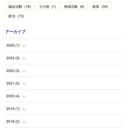
議会活動
(
18
)
その他
(
1
)
地域活動
(
6
)
政策
(
34
)
政治
(
13
)
アーカイブ
2026
(
7
)
(
2
)
2023
(
3
)
(
1
)
(
2
)
2022
(
3
)
(
4
)
(
1
)
(
1
)
2021
(
5
)
(
1
)
(
1
)
2020
(
4
)
(
1
)
(
1
)
(
1
)
2019
(
7
)
(
1
)
(
1
)
(
3
)
2018
(
2
)