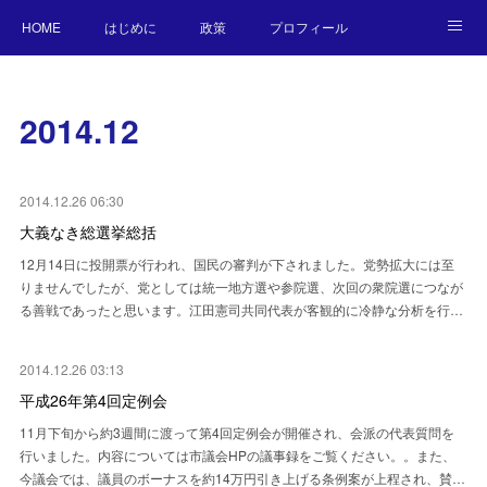
HOME
はじめに
政策
プロフィール
NEWS
BLOG
お願い／連絡先
2014
.
12
2014.12.26 06:30
大義なき総選挙総括
12月14日に投開票が行われ、国民の審判が下されました。党勢拡大には至
りませんでしたが、党としては統一地方選や参院選、次回の衆院選につなが
る善戦であったと思います。江田憲司共同代表が客観的に冷静な分析を行…
2014.12.26 03:13
平成26年第4回定例会
11月下旬から約3週間に渡って第4回定例会が開催され、会派の代表質問を
行いました。内容については市議会HPの議事録をご覧ください。。また、
今議会では、議員のボーナスを約14万円引き上げる条例案が上程され、賛…