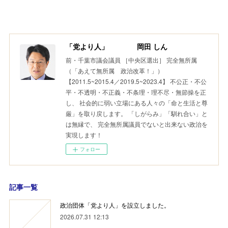
「党より人」 岡田 しん
前・千葉市議会議員 ［中央区選出］ 完全無所属
（「あえて無所属 政治改革！」）
【2011.5~2015.4／2019.5~2023.4】 不公正・不公
平・不透明・不正義・不条理・理不尽・無節操を正
し、 社会的に弱い立場にある人々の「命と生活と尊
厳」を取り戻します。 「しがらみ」「馴れ合い」と
は無縁で、 完全無所属議員でないと出来ない政治を
実現します！
フォロー
記事一覧
政治団体「党より人」を設立しました。
2026.07.31 12:13