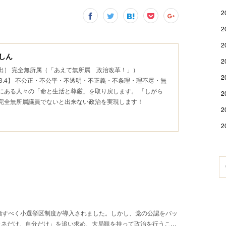
2
2
2
しん
2
出］ 完全無所属（「あえて無所属 政治改革！」）
2
.5~2023.4】 不公正・不公平・不透明・不正義・不条理・理不尽・無
にある人々の「命と生活と尊厳」を取り戻します。 「しがら
2
 完全無所属議員でないと出来ない政治を実現します！
2
2
指すべく小選挙区制度が導入されました。しかし、党の公認をバッ
カネだけ、自分だけ」を追い求め、大局観を持って政治を行うこ…