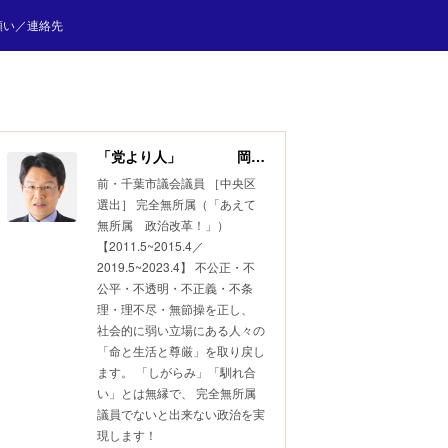
願い／連絡先
「党より人」 岡田 しん
前・千葉市議会議員 ［中央区
選出］ 完全無所属（「あえて
無所属 政治改革！」）
【2011.5~2015.4／
2019.5~2023.4】 不公正・不
公平・不透明・不正義・不条
理・理不尽・無節操を正し、
社会的に弱い立場にある人々の
「命と生活と尊厳」を取り戻し
ます。 「しがらみ」「馴れ合
い」とは無縁で、 完全無所属
議員でないと出来ない政治を実
現します！