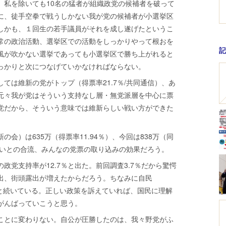
、私を除いても10名の猛者が組織政党の候補者を破って
に、徒手空拳で戦うしかない我が党の候補者が小選挙区
しかも、１回生の若手議員がそれを成し遂げたというこ
常の政治活動、選挙区での活動をしっかりやって根おを
記
風が吹かない選挙であっても小選挙区で勝ち上がれると
っかりと次につなげていかなければならない。
ては維新の党がトップ（得票率21.7％/共同通信）、あ
元々我が党はそういう支持なし層・無党派層を中心に票
党だから、そういう意味では維新らしい戦い方ができた
会）は635万（得票率11.94％）、今回は838万（同
。結いとの合流、みんなの党票の取り込みの効果だろう。
党支持率が12.7％と出た。前回調査3.7％だから驚愕
出、街頭露出が増えたからだろう。ちなみに自民
6.4％と続いている。正しい政策を訴えていれば、国民に理解
がんばっていこうと思う。
ことに変わりない。自公が圧勝したのは、我々野党がふ