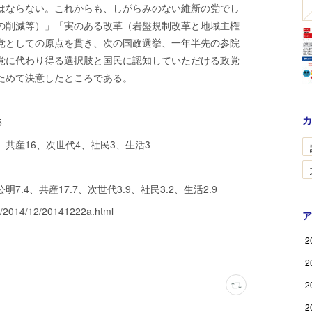
はならない。これからも、しがらみのない維新の党でし
の削減等）」「実のある改革（岩盤規制改革と地域主権
党としての原点を貫き、次の国政選挙、一年半先の参院
党に代わり得る選択肢と国民に認知していただける政党
ためて決意したところである。
カ
5
、共産16、次世代4、社民3、生活3
明7.4、共産17.7、次世代3.9、社民3.2、生活2.9
2014/12/20141222a.html
ア
2
2
2
2