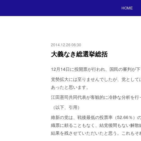
HOME
2014.12.26 06:30
大義なき総選挙総括
12月14日に投開票が行われ、国民の審判が
党勢拡大には至りませんでしたが、党として
あったと思います。
江田憲司共同代表が客観的に冷静な分析を行
（以下、引用）
維新の党は、戦後最低の投票率（52.66％
織票に頼ることもなく、結党後間もない解散
結果を残させていただいたと思う。これもそ