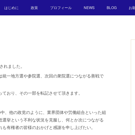
はじめに
政策
プロフィール
NEWS
BLOG
お
下されました。
は統一地方選や参院選、次回の衆院選につながる善戦で
っており、その一部を転記させて頂きます。
）の中、他の政党のように、業界団体や労働組合といった組
総選挙という不利な状況を克服し、何とか次につながる
れも有権者の皆様のおかげと感謝を申し上げたい。