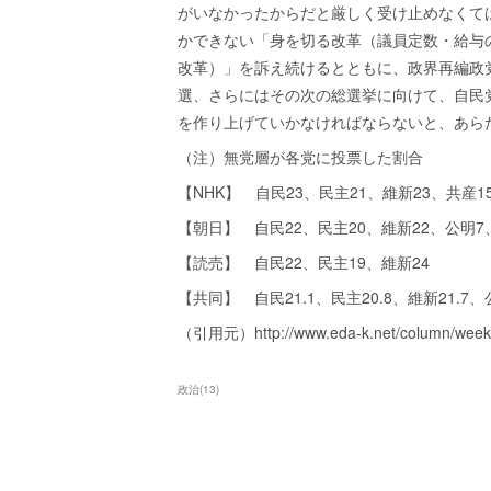
がいなかったからだと厳しく受け止めなくて
かできない「身を切る改革（議員定数・給与
改革）」を訴え続けるとともに、政界再編政
選、さらにはその次の総選挙に向けて、自民
を作り上げていかなければならないと、あら
（注）無党層が各党に投票した割合
【NHK】 自民23、民主21、維新23、共産1
【朝日】 自民22、民主20、維新22、公明7
【読売】 自民22、民主19、維新24
【共同】 自民21.1、民主20.8、維新21.7、公
（引用元）http://www.eda-k.net/column/week/
政治
(
13
)