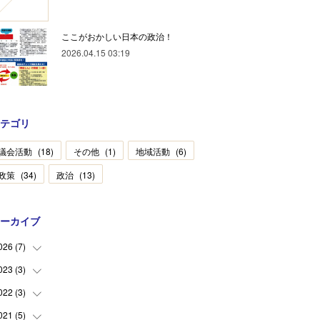
ここがおかしい日本の政治！
2026.04.15 03:19
テゴリ
議会活動
(
18
)
その他
(
1
)
地域活動
(
6
)
政策
(
34
)
政治
(
13
)
ーカイブ
026
(
7
)
023
(
3
)
(
2
)
(
1
)
022
(
3
)
(
2
)
(
4
)
(
1
)
021
(
5
)
(
1
)