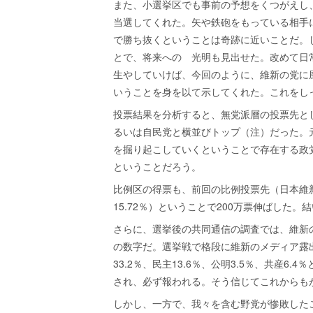
また、小選挙区でも事前の予想をくつがえし
当選してくれた。矢や鉄砲をもっている相手
で勝ち抜くということは奇跡に近いことだ。
とで、将来への 光明も見出せた。改めて日
生やしていけば、今回のように、維新の党に
いうことを身を以て示してくれた。これをし
投票結果を分析すると、無党派層の投票先とし
るいは自民党と横並びトップ（注）だった。
を掘り起こしていくということで存在する政
ということだろう。
比例区の得票も、前回の比例投票先（日本維新の
15.72％）ということで200万票伸ばした
さらに、選挙後の共同通信の調査では、維新の政
の数字だ。選挙戦で格段に維新のメディア露
33.2％、民主13.6％、公明3.5％、共産
され、必ず報われる。そう信じてこれからも
しかし、一方で、我々を含む野党が惨敗した