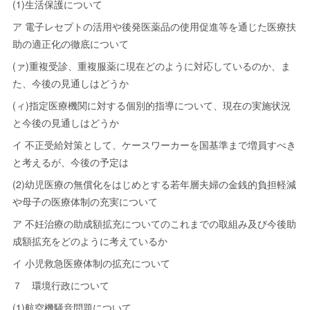
(1)生活保護について
ア 電子レセプトの活用や後発医薬品の使用促進等を通じた医療扶
助の適正化の徹底について
(ァ)重複受診、重複服薬に現在どのように対応しているのか、ま
た、今後の見通しはどうか
(ィ)指定医療機関に対する個別的指導について、現在の実施状況
と今後の見通しはどうか
イ 不正受給対策として、ケースワーカーを国基準まで増員すべき
と考えるが、今後の予定は
(2)幼児医療の無償化をはじめとする若年層夫婦の金銭的負担軽減
や母子の医療体制の充実について
ア 不妊治療の助成額拡充についてのこれまでの取組み及び今後助
成額拡充をどのように考えているか
イ 小児救急医療体制の拡充について
７ 環境行政について
(1)航空機騒音問題について