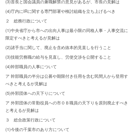
(3)首長と国会議員の兼職解禁の意見があるが、市長の見解は
(4)庁内にIRに関する専門部署や検討組織を立ち上げるべき
２ 総務行政について
(1)中央省庁から市への出向人事は最小限の同格人事・人事交流に
限定すべきと考えるが見解は
(2)諸手当に関して、廃止を含め抜本的見直しを行うこと
(3)技能労務職の給与を見直し、労使交渉を公開すること
(4)幹部職員の人事について
ア 幹部職員の半分は公募や期限付き任用を含む民間人から登用す
べきと考えるが見解は
(5)外郭団体への天下りについて
ア 外郭団体の常勤役員への市ＯＢ職員の天下りを原則廃止すべき
と考えるが見解は
３ 総合政策行政について
(1)今後の千葉市のあり方について