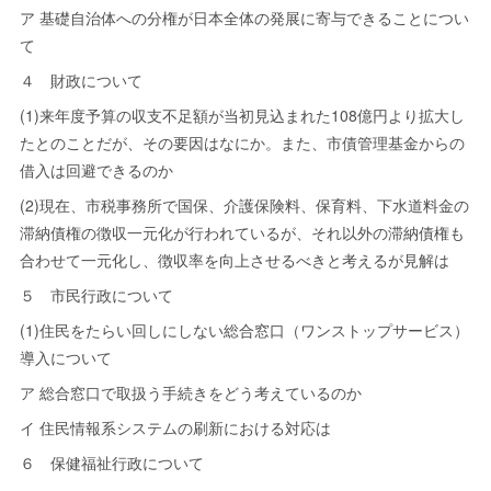
ア 基礎自治体への分権が日本全体の発展に寄与できることについ
て
４ 財政について
(1)来年度予算の収支不足額が当初見込まれた108億円より拡大し
たとのことだが、その要因はなにか。また、市債管理基金からの
借入は回避できるのか
(2)現在、市税事務所で国保、介護保険料、保育料、下水道料金の
滞納債権の徴収一元化が行われているが、それ以外の滞納債権も
合わせて一元化し、徴収率を向上させるべきと考えるが見解は
５ 市民行政について
(1)住民をたらい回しにしない総合窓口（ワンストップサービス）
導入について
ア 総合窓口で取扱う手続きをどう考えているのか
イ 住民情報系システムの刷新における対応は
６ 保健福祉行政について