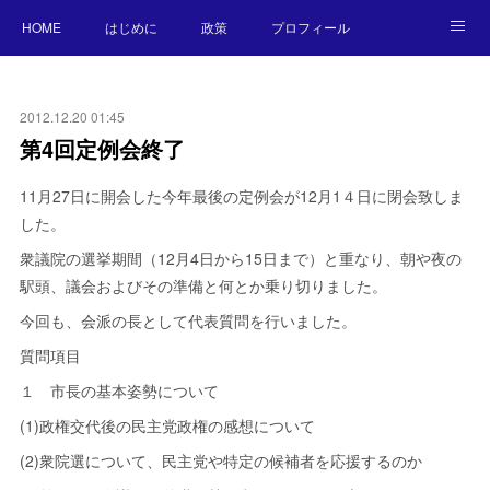
HOME
はじめに
政策
プロフィール
NEWS
BLOG
お願い／連絡先
2012.12.20 01:45
第4回定例会終了
11月27日に開会した今年最後の定例会が12月1４日に閉会致しま
した。
衆議院の選挙期間（12月4日から15日まで）と重なり、朝や夜の
駅頭、議会およびその準備と何とか乗り切りました。
今回も、会派の長として代表質問を行いました。
質問項目
１ 市長の基本姿勢について
(1)政権交代後の民主党政権の感想について
(2)衆院選について、民主党や特定の候補者を応援するのか