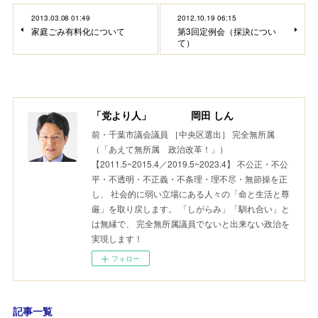
2013.03.08 01:49
2012.10.19 06:15
家庭ごみ有料化について
第3回定例会（採決につい
て）
「党より人」 岡田 しん
前・千葉市議会議員 ［中央区選出］ 完全無所属
（「あえて無所属 政治改革！」）
【2011.5~2015.4／2019.5~2023.4】 不公正・不公
平・不透明・不正義・不条理・理不尽・無節操を正
し、 社会的に弱い立場にある人々の「命と生活と尊
厳」を取り戻します。 「しがらみ」「馴れ合い」と
は無縁で、 完全無所属議員でないと出来ない政治を
実現します！
フォロー
記事一覧