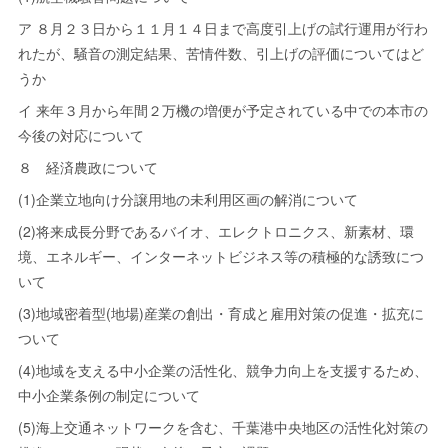
ア ８月２３日から１１月１４日まで高度引上げの試行運用が行わ
れたが、騒音の測定結果、苦情件数、引上げの評価についてはど
うか
イ 来年３月から年間２万機の増便が予定されている中での本市の
今後の対応について
８ 経済農政について
(1)企業立地向け分譲用地の未利用区画の解消について
(2)将来成長分野であるバイオ、エレクトロニクス、新素材、環
境、エネルギー、インターネットビジネス等の積極的な誘致につ
いて
(3)地域密着型(地場)産業の創出・育成と雇用対策の促進・拡充に
ついて
(4)地域を支える中小企業の活性化、競争力向上を支援するため、
中小企業条例の制定について
(5)海上交通ネットワークを含む、千葉港中央地区の活性化対策の