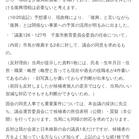
ける復興増税は必要ないと考えます。
（10/20追記）予想通り、現政権により、「復興」と言いながら
「復興」とは関係ない事業への予算の流用が明るみに出ました。
・「議案126・127号 千葉市教育委員会委員の任命について」
（内容）市長が推薦する2名に対して、議会の同意を求めるも
の。
（反対理由）当局が提示した資料1枚には、氏名・生年月日・住
所・職業・略歴（略歴と言っても現在や過去の役職名が4件書い
てあるのみ）・顔写真しか書いておらず判断が出来ないため。
（前回も反対しましたが候補者個人の是非ではなく、当局のいい
加減な対応でそもそも判断ができないため。）
国会の同意人事でも重要案件については、本会議の採決に先立
ち、議会運営委員会にて候補者の所信表明（公開）・質疑（非公
開）を行っております。当局にも同様の対応を求めております。
反対は我が会派と日本維新の会の議員1名だけですが、候補者の
方をよく知っている方ならいざ知らず、上記のような紙1枚で市