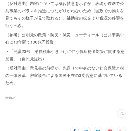
（反対理由）内容については概ね賛意を示すが、表現が曖昧で公
共事業のバラマキ推進につながりかねないため（国政での動向を
見てもその様子が見て取れる）。補助金の拡充より税源の移譲を
行うべき。
（参考）公明党の政策：防災・減災ニューディール（公共事業中
心に10年間で100兆円投資）
・「発議23号 消費税率引き上げに伴う低所得者対策に関する意
見書」（自民党提出）
（反対理由）意見書の前提が、先送りで中身のない社会保障と税
の一体改革、密室談合による国民不在の3党合意に基づいている
ため。
政策
(
34
)