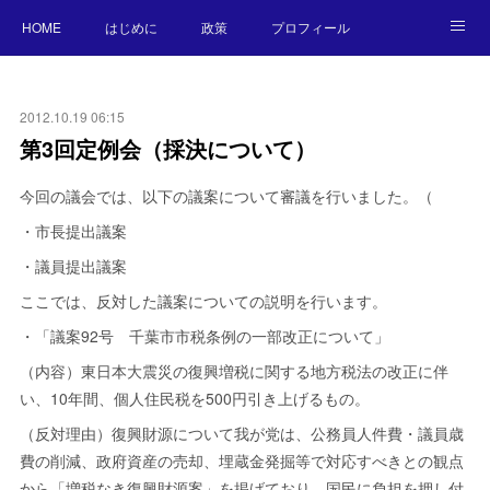
HOME
はじめに
政策
プロフィール
NEWS
BLOG
お願い／連絡先
2012.10.19 06:15
第3回定例会（採決について）
今回の議会では、以下の議案について審議を行いました。（
・市長提出議案
・議員提出議案
ここでは、反対した議案についての説明を行います。
・「議案92号 千葉市市税条例の一部改正について」
（内容）東日本大震災の復興増税に関する地方税法の改正に伴
い、10年間、個人住民税を500円引き上げるもの。
（反対理由）復興財源について我が党は、公務員人件費・議員歳
費の削減、政府資産の売却、埋蔵金発掘等で対応すべきとの観点
から「増税なき復興財源案」を掲げており、国民に負担を押し付