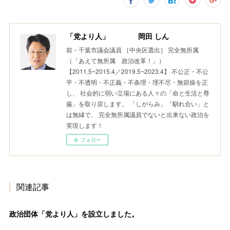
「党より人」 岡田 しん
前・千葉市議会議員 ［中央区選出］ 完全無所属
（「あえて無所属 政治改革！」）
【2011.5~2015.4／2019.5~2023.4】 不公正・不公
平・不透明・不正義・不条理・理不尽・無節操を正
し、 社会的に弱い立場にある人々の「命と生活と尊
厳」を取り戻します。 「しがらみ」「馴れ合い」と
は無縁で、 完全無所属議員でないと出来ない政治を
実現します！
フォロー
関連記事
政治団体「党より人」を設立しました。