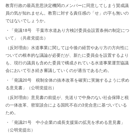
教育行政の最高意思決定機関のメンバーに同意してしまう賛成議
員の気が知れません。教育に対する責任感の「せ」の字も無いの
ではないでしょうか。
・「発議18号 千葉市水道あり方検討委員会設置条例の制定につ
いて」（共産党提出）
（反対理由）水道事業に関しては今後の経営やあり方の方向性に
ついての根本的な議論が必要だが、新たに委員会を設置するより
も、現行の議員も含めた委員で構成されている水道事業運営協議
会において引き続き審議していくのが適当であるため。
・「発議20号 税制全体の抜本改革を確実に実施するように求め
る意見書」（公明党提出）
（反対理由）意見書の前提が、先送りで中身のない社会保障と税
の一体改革、密室談合による国民不在の3党合意に基づいている
ため。
・「発議21号 中小企業の成長支援策の拡充を求める意見書」
（公明党提出）