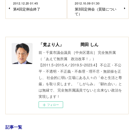
2012.12.20 01:45
2012.10.09 01:30
第4回定例会終了
第3回定例会（質疑につい
て）
「党より人」 岡田 しん
前・千葉市議会議員 ［中央区選出］ 完全無所属
（「あえて無所属 政治改革！」）
【2011.5~2015.4／2019.5~2023.4】 不公正・不公
平・不透明・不正義・不条理・理不尽・無節操を正
し、 社会的に弱い立場にある人々の「命と生活と尊
厳」を取り戻します。 「しがらみ」「馴れ合い」と
は無縁で、 完全無所属議員でないと出来ない政治を
実現します！
フォロー
記事一覧