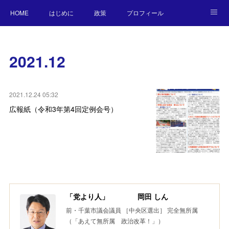
HOME
はじめに
政策
プロフィール
NEWS
BLOG
お願い／連絡先
2021
.
12
2021.12.24 05:32
広報紙（令和3年第4回定例会号）
「党より人」 岡田 しん
前・千葉市議会議員 ［中央区選出］ 完全無所属
（「あえて無所属 政治改革！」）