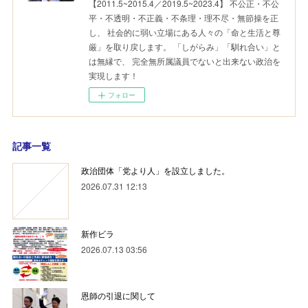
【2011.5~2015.4／2019.5~2023.4】 不公正・不公
平・不透明・不正義・不条理・理不尽・無節操を正
し、 社会的に弱い立場にある人々の「命と生活と尊
厳」を取り戻します。 「しがらみ」「馴れ合い」と
は無縁で、 完全無所属議員でないと出来ない政治を
実現します！
フォロー
記事一覧
政治団体「党より人」を設立しました。
2026.07.31 12:13
新作ビラ
2026.07.13 03:56
恩師の引退に関して