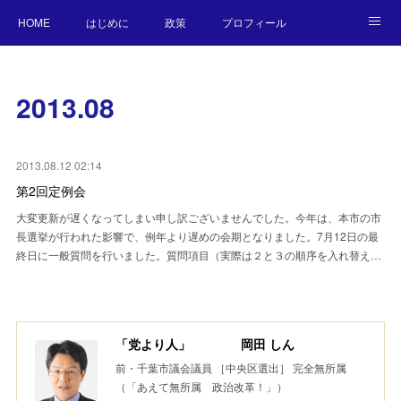
HOME
はじめに
政策
プロフィール
NEWS
BLOG
お願い／連絡先
2013
.
08
2013.08.12 02:14
第2回定例会
大変更新が遅くなってしまい申し訳ございませんでした。今年は、本市の市
長選挙が行われた影響で、例年より遅めの会期となりました。7月12日の最
終日に一般質問を行いました。質問項目（実際は２と３の順序を入れ替え…
「党より人」 岡田 しん
前・千葉市議会議員 ［中央区選出］ 完全無所属
（「あえて無所属 政治改革！」）