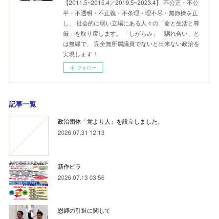
【2011.5~2015.4／2019.5~2023.4】 不公正・不公
平・不透明・不正義・不条理・理不尽・無節操を正
し、 社会的に弱い立場にある人々の「命と生活と尊
厳」を取り戻します。 「しがらみ」「馴れ合い」と
は無縁で、 完全無所属議員でないと出来ない政治を
実現します！
フォロー
記事一覧
政治団体「党より人」を設立しました。
2026.07.31 12:13
新作ビラ
2026.07.13 03:56
恩師の引退に関して