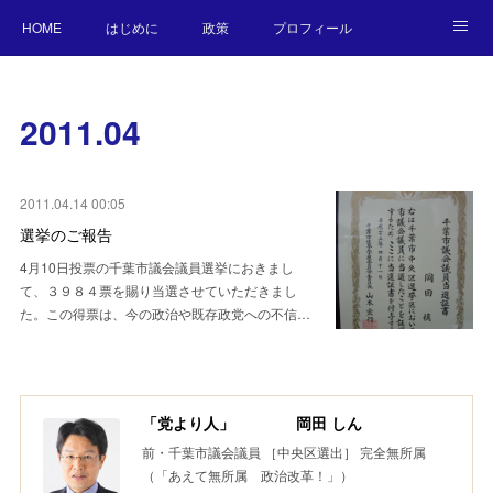
HOME
はじめに
政策
プロフィール
NEWS
BLOG
お願い／連絡先
2011
.
04
2011.04.14 00:05
選挙のご報告
4月10日投票の千葉市議会議員選挙におきまし
て、３９８４票を賜り当選させていただきまし
た。この得票は、今の政治や既存政党への不信…
「党より人」 岡田 しん
前・千葉市議会議員 ［中央区選出］ 完全無所属
（「あえて無所属 政治改革！」）