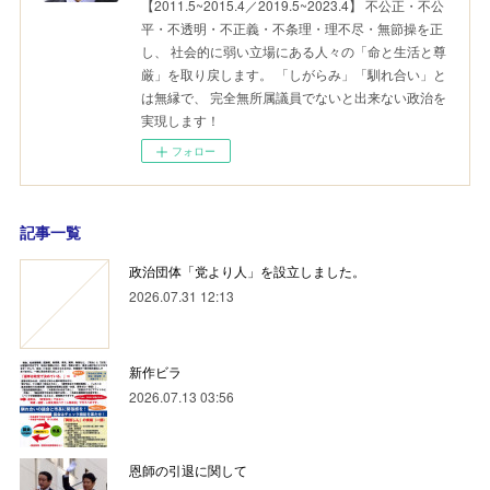
【2011.5~2015.4／2019.5~2023.4】 不公正・不公
平・不透明・不正義・不条理・理不尽・無節操を正
し、 社会的に弱い立場にある人々の「命と生活と尊
厳」を取り戻します。 「しがらみ」「馴れ合い」と
は無縁で、 完全無所属議員でないと出来ない政治を
実現します！
フォロー
記事一覧
政治団体「党より人」を設立しました。
2026.07.31 12:13
新作ビラ
2026.07.13 03:56
恩師の引退に関して