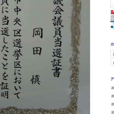
カ
ア
2
2
2
2