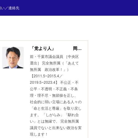
願い／連絡先
「党より人」 岡田 しん
前・千葉市議会議員 ［中央区
選出］ 完全無所属（「あえて
無所属 政治改革！」）
【2011.5~2015.4／
2019.5~2023.4】 不公正・不
公平・不透明・不正義・不条
理・理不尽・無節操を正し、
社会的に弱い立場にある人々の
「命と生活と尊厳」を取り戻し
ます。 「しがらみ」「馴れ合
い」とは無縁で、 完全無所属
議員でないと出来ない政治を実
現します！