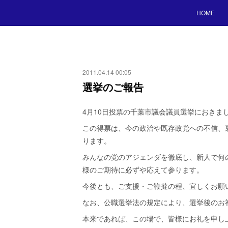
HOME
2011.04.14 00:05
選挙のご報告
4月10日投票の千葉市議会議員選挙におきま
この得票は、今の政治や既存政党への不信、
ります。
みんなの党のアジェンダを徹底し、新人で何
様のご期待に必ずや応えて参ります。
今後とも、ご支援・ご鞭撻の程、宜しくお願
なお、公職選挙法の規定により、選挙後のお
本来であれば、この場で、皆様にお礼を申し