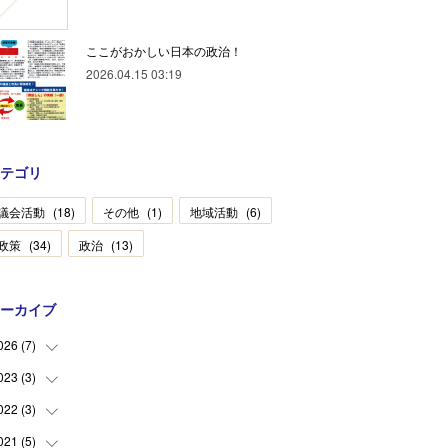
ここがおかしい日本の政治！
2026.04.15 03:19
テゴリ
議会活動
(
18
)
その他
(
1
)
地域活動
(
6
)
政策
(
34
)
政治
(
13
)
ーカイブ
026
(
7
)
023
(
3
)
(
2
)
(
1
)
022
(
3
)
(
2
)
(
4
)
(
1
)
021
(
5
)
(
1
)