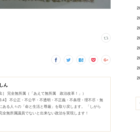
2
2
2
2
2
2
2
2
しん
出］ 完全無所属（「あえて無所属 政治改革！」）
.5~2023.4】 不公正・不公平・不透明・不正義・不条理・理不尽・無
にある人々の「命と生活と尊厳」を取り戻します。 「しがら
 完全無所属議員でないと出来ない政治を実現します！