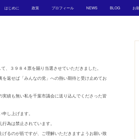
はじめに
政策
プロフィール
NEWS
BLOG
お
して、３９８４票を賜り当選させていただきました。
裏を返せば「みんなの党」への熱い期待と受け止めてお
の実績も無い私を千葉市議会に送り込んでくださった皆
い申し上げます。
礼行為は禁止されています。
上げるのが筋ですが、ご理解いただきますようお願い致