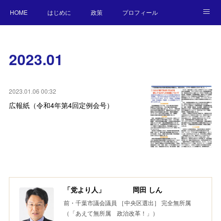
HOME
はじめに
政策
プロフィール
NEWS
BLOG
お願い／連絡先
2023
.
01
2023.01.06 00:32
広報紙（令和4年第4回定例会号）
「党より人」 岡田 しん
前・千葉市議会議員 ［中央区選出］ 完全無所属
（「あえて無所属 政治改革！」）