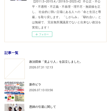
【2011.5~2015.4／2019.5~2023.4】 不公正・不公
平・不透明・不正義・不条理・理不尽・無節操を正
し、 社会的に弱い立場にある人々の「命と生活と尊
厳」を取り戻します。 「しがらみ」「馴れ合い」と
は無縁で、 完全無所属議員でないと出来ない政治を
実現します！
フォロー
記事一覧
政治団体「党より人」を設立しました。
2026.07.31 12:13
新作ビラ
2026.07.13 03:56
恩師の引退に関して