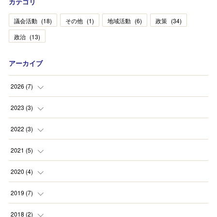
カテゴリ
議会活動
(
18
)
その他
(
1
)
地域活動
(
6
)
政策
(
34
)
政治
(
13
)
アーカイブ
2026
(
7
)
(
2
)
2023
(
3
)
(
1
)
(
2
)
2022
(
3
)
(
4
)
(
1
)
(
1
)
2021
(
5
)
(
1
)
(
1
)
2020
(
4
)
(
1
)
(
1
)
(
1
)
2019
(
7
)
(
1
)
(
1
)
(
3
)
2018
(
2
)