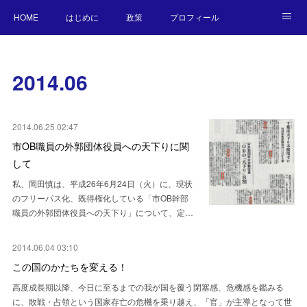
HOME
はじめに
政策
プロフィール
NEWS
BLOG
お願い／連絡先
2014
.
06
2014.06.25 02:47
市OB職員の外郭団体役員への天下りに関
して
私、岡田慎は、平成26年6月24日（火）に、現状
のフリーパス化、既得権化している「市OB幹部
職員の外郭団体役員への天下り」について、定…
2014.06.04 03:10
この国のかたちを変える！
高度成長期以降、今日に至るまでの我が国を覆う閉塞感、危機感を鑑みる
に、敗戦・占領という国家存亡の危機を乗り越え、「官」が主導となって世