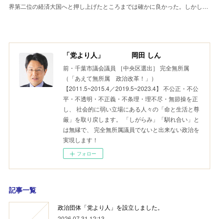
界第二位の経済大国へと押し上げたところまでは確かに良かった。しかし…
「党より人」 岡田 しん
前・千葉市議会議員 ［中央区選出］ 完全無所属
（「あえて無所属 政治改革！」）
【2011.5~2015.4／2019.5~2023.4】 不公正・不公
平・不透明・不正義・不条理・理不尽・無節操を正
し、 社会的に弱い立場にある人々の「命と生活と尊
厳」を取り戻します。 「しがらみ」「馴れ合い」と
は無縁で、 完全無所属議員でないと出来ない政治を
実現します！
フォロー
記事一覧
政治団体「党より人」を設立しました。
2026.07.31 12:13