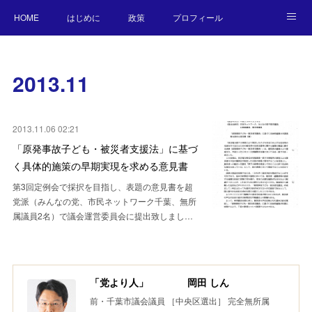
HOME
はじめに
政策
プロフィール
NEWS
BLOG
お願い／連絡先
2013
.
11
2013.11.06 02:21
「原発事故子ども・被災者支援法」に基づ
く具体的施策の早期実現を求める意見書
第3回定例会で採択を目指し、表題の意見書を超
党派（みんなの党、市民ネットワーク千葉、無所
属議員2名）で議会運営委員会に提出致しまし…
「党より人」 岡田 しん
前・千葉市議会議員 ［中央区選出］ 完全無所属