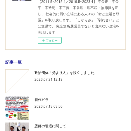
【2011.5~2015.4／2019.5~2023.4】 不公正・不公
平・不透明・不正義・不条理・理不尽・無節操を正
し、 社会的に弱い立場にある人々の「命と生活と尊
厳」を取り戻します。 「しがらみ」「馴れ合い」と
は無縁で、 完全無所属議員でないと出来ない政治を
実現します！
フォロー
記事一覧
政治団体「党より人」を設立しました。
2026.07.31 12:13
新作ビラ
2026.07.13 03:56
恩師の引退に関して