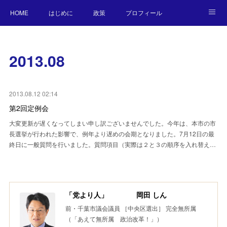
HOME
はじめに
政策
プロフィール
NEWS
BLOG
お願い／連絡先
2013
.
08
2013.08.12 02:14
第2回定例会
大変更新が遅くなってしまい申し訳ございませんでした。今年は、本市の市
長選挙が行われた影響で、例年より遅めの会期となりました。7月12日の最
終日に一般質問を行いました。質問項目（実際は２と３の順序を入れ替え…
「党より人」 岡田 しん
前・千葉市議会議員 ［中央区選出］ 完全無所属
（「あえて無所属 政治改革！」）