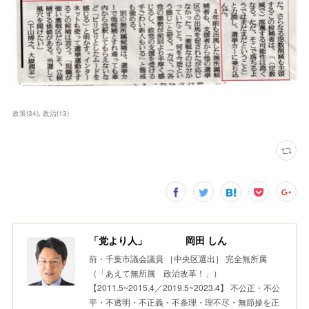
政策
(
34
)
政治
(
13
)
「党より人」 岡田 しん
前・千葉市議会議員 ［中央区選出］ 完全無所属
（「あえて無所属 政治改革！」）
【2011.5~2015.4／2019.5~2023.4】 不公正・不公
平・不透明・不正義・不条理・理不尽・無節操を正