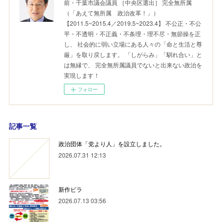
前・千葉市議会議員 ［中央区選出］ 完全無所属
（「あえて無所属 政治改革！」）
【2011.5~2015.4／2019.5~2023.4】 不公正・不公
平・不透明・不正義・不条理・理不尽・無節操を正
し、 社会的に弱い立場にある人々の「命と生活と尊
厳」を取り戻します。 「しがらみ」「馴れ合い」と
は無縁で、 完全無所属議員でないと出来ない政治を
実現します！
フォロー
記事一覧
政治団体「党より人」を設立しました。
2026.07.31 12:13
新作ビラ
2026.07.13 03:56