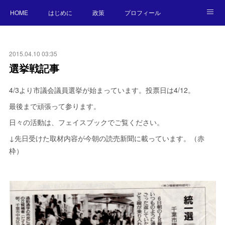
HOME
はじめに
政策
プロフィール
NEWS
BLOG
お願い／連絡先
2015.04.10 03:35
選挙戦記事
4/3より市議会議員選挙が始まっています。投票日は4/12。
最後まで頑張って参ります。
日々の活動は、フェイスブックでご覧ください。
↓先日受けた取材内容が今朝の読売新聞に載っています。（赤
枠）