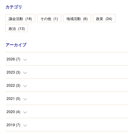
カテゴリ
議会活動
(
18
)
その他
(
1
)
地域活動
(
6
)
政策
(
34
)
政治
(
13
)
アーカイブ
2026
(
7
)
(
2
)
2023
(
3
)
(
1
)
(
2
)
2022
(
3
)
(
4
)
(
1
)
(
1
)
2021
(
5
)
(
1
)
(
1
)
2020
(
4
)
(
1
)
(
1
)
(
1
)
2019
(
7
)