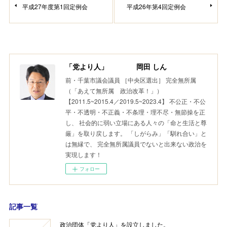
平成27年度第1回定例会
平成26年第4回定例会
「党より人」 岡田 しん
前・千葉市議会議員 ［中央区選出］ 完全無所属
（「あえて無所属 政治改革！」）
【2011.5~2015.4／2019.5~2023.4】 不公正・不公
平・不透明・不正義・不条理・理不尽・無節操を正
し、 社会的に弱い立場にある人々の「命と生活と尊
厳」を取り戻します。 「しがらみ」「馴れ合い」と
は無縁で、 完全無所属議員でないと出来ない政治を
実現します！
フォロー
記事一覧
政治団体「党より人」を設立しました。