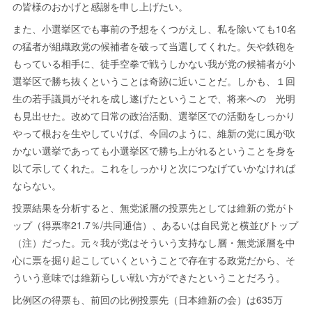
の皆様のおかげと感謝を申し上げたい。
また、小選挙区でも事前の予想をくつがえし、私を除いても10名
の猛者が組織政党の候補者を破って当選してくれた。矢や鉄砲を
もっている相手に、徒手空拳で戦うしかない我が党の候補者が小
選挙区で勝ち抜くということは奇跡に近いことだ。しかも、１回
生の若手議員がそれを成し遂げたということで、将来への 光明
も見出せた。改めて日常の政治活動、選挙区での活動をしっかり
やって根おを生やしていけば、今回のように、維新の党に風が吹
かない選挙であっても小選挙区で勝ち上がれるということを身を
以て示してくれた。これをしっかりと次につなげていかなければ
ならない。
投票結果を分析すると、無党派層の投票先としては維新の党がト
ップ（得票率21.7％/共同通信）、あるいは自民党と横並びトップ
（注）だった。元々我が党はそういう支持なし層・無党派層を中
心に票を掘り起こしていくということで存在する政党だから、そ
ういう意味では維新らしい戦い方ができたということだろう。
比例区の得票も、前回の比例投票先（日本維新の会）は635万