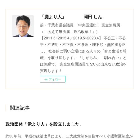
「党より人」 岡田 しん
前・千葉市議会議員 ［中央区選出］ 完全無所属
（「あえて無所属 政治改革！」）
【2011.5~2015.4／2019.5~2023.4】 不公正・不公
平・不透明・不正義・不条理・理不尽・無節操を正
し、 社会的に弱い立場にある人々の「命と生活と尊
厳」を取り戻します。 「しがらみ」「馴れ合い」と
は無縁で、 完全無所属議員でないと出来ない政治を
実現します！
フォロー
関連記事
政治団体「党より人」を設立しました。
約30年前、平成の政治改革により、二大政党制を目指すべく小選挙区制度が