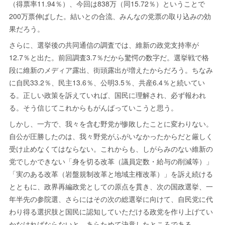
（得票率11.94％）、今回は838万（同15.72％）ということで
200万票伸ばした。結いとの合流、みんなの党票の取り込みの効
果だろう。
さらに、選挙後の共同通信の調査では、維新の政党支持率が
12.7％と出た。前回調査3.7％だから驚愕の数字だ。選挙戦で格
段に維新のメディア露出、街頭露出が増えたからだろう。ちなみ
に自民33.2％、民主13.6％、公明3.5％、共産6.4％と続いてい
る。正しい政策を訴えていれば、国民に理解され、必ず報われ
る。そう信じてこれからもがんばっていこうと思う。
しかし、一方で、我々を含む野党が惨敗したことに変わりない。
自公が圧勝したのは、我々野党がふがいなかったからだと厳しく
受け止めなくてはならない。これからも、しがらみのない維新の
党でしかできない「身を切る改革（議員定数・給与の削減等）」
「実のある改革（岩盤規制改革と地域主権改革）」を訴え続ける
とともに、政界再編政党としての原点を貫き、次の国政選挙、一
年半先の参院選、さらにはその次の総選挙に向けて、自民党に代
わり得る選択肢と国民に認知していただける政党を作り上げてい
かなければならないと、あらためて決意したところである。