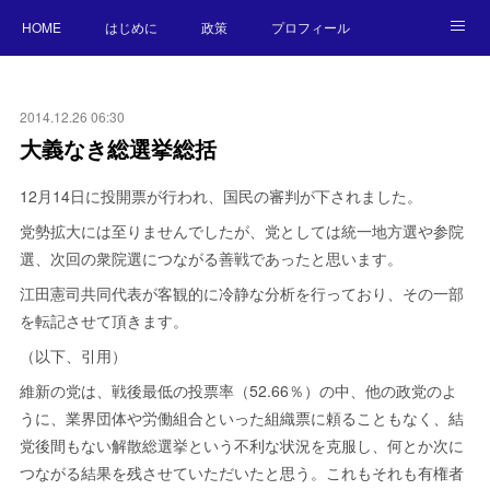
HOME
はじめに
政策
プロフィール
NEWS
BLOG
お願い／連絡先
2014.12.26 06:30
大義なき総選挙総括
12月14日に投開票が行われ、国民の審判が下されました。
党勢拡大には至りませんでしたが、党としては統一地方選や参院
選、次回の衆院選につながる善戦であったと思います。
江田憲司共同代表が客観的に冷静な分析を行っており、その一部
を転記させて頂きます。
（以下、引用）
維新の党は、戦後最低の投票率（52.66％）の中、他の政党のよ
うに、業界団体や労働組合といった組織票に頼ることもなく、結
党後間もない解散総選挙という不利な状況を克服し、何とか次に
つながる結果を残させていただいたと思う。これもそれも有権者