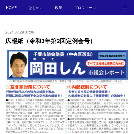
HOME
はじめに
政策
プロフィール
NEWS
BLOG
お願い／連絡先
2021.07.29 07:36
広報紙（令和3年第2回定例会号）