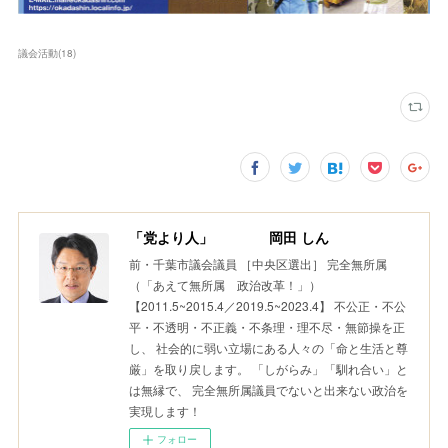
議会活動
(
18
)
「党より人」 岡田 しん
前・千葉市議会議員 ［中央区選出］ 完全無所属
（「あえて無所属 政治改革！」）
【2011.5~2015.4／2019.5~2023.4】 不公正・不公
平・不透明・不正義・不条理・理不尽・無節操を正
し、 社会的に弱い立場にある人々の「命と生活と尊
厳」を取り戻します。 「しがらみ」「馴れ合い」と
は無縁で、 完全無所属議員でないと出来ない政治を
実現します！
フォロー