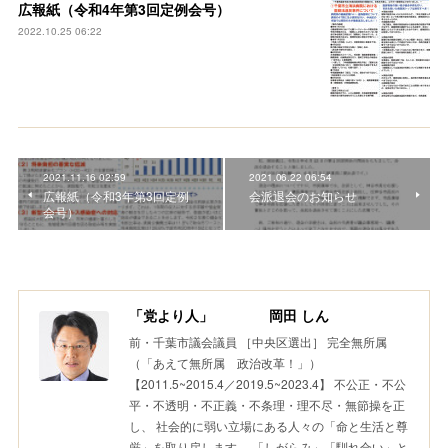
広報紙（令和4年第3回定例会号）
2022.10.25 06:22
2021.11.16 02:59
2021.06.22 06:54
広報紙（令和3年第3回定例
会派退会のお知らせ
会号）
「党より人」 岡田 しん
前・千葉市議会議員 ［中央区選出］ 完全無所属
（「あえて無所属 政治改革！」）
【2011.5~2015.4／2019.5~2023.4】 不公正・不公
平・不透明・不正義・不条理・理不尽・無節操を正
し、 社会的に弱い立場にある人々の「命と生活と尊
厳」を取り戻します。 「しがらみ」「馴れ合い」と