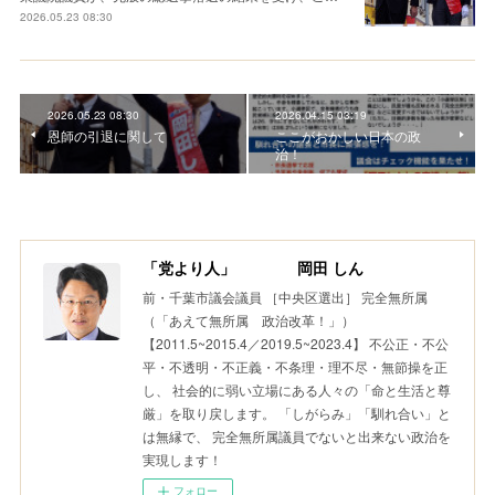
2026.05.23 08:30
2026.05.23 08:30
2026.04.15 03:19
恩師の引退に関して
ここがおかしい日本の政
治！
「党より人」 岡田 しん
前・千葉市議会議員 ［中央区選出］ 完全無所属
（「あえて無所属 政治改革！」）
【2011.5~2015.4／2019.5~2023.4】 不公正・不公
平・不透明・不正義・不条理・理不尽・無節操を正
し、 社会的に弱い立場にある人々の「命と生活と尊
厳」を取り戻します。 「しがらみ」「馴れ合い」と
は無縁で、 完全無所属議員でないと出来ない政治を
実現します！
フォロー