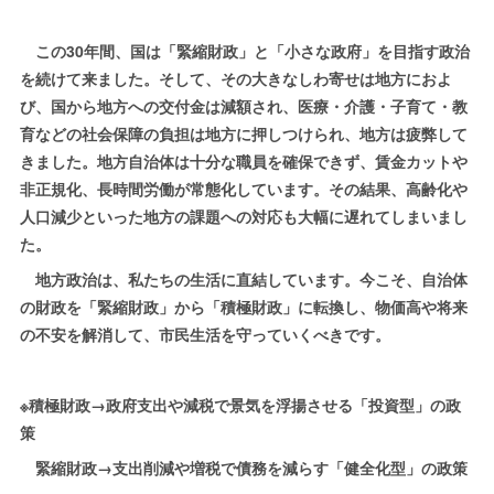
この30年間、国は「緊縮財政」と「小さな政府」を目指す政治
を続けて来ました。そして、その大きなしわ寄せは地方におよ
び、国から地方への交付金は減額され、医療・介護・子育て・教
育などの社会保障の負担は地方に押しつけられ、地方は疲弊して
きました。地方自治体は十分な職員を確保できず、賃金カットや
非正規化、長時間労働が常態化しています。その結果、高齢化や
人口減少といった地方の課題への対応も大幅に遅れてしまいまし
た。
地方政治は、私たちの生活に直結しています。今こそ、自治体
の財政を「緊縮財政」から「積極財政」に転換し、物価高や将来
の不安を解消して、市民生活を守っていくべきです。
※積極財政→政府支出や減税で景気を浮揚させる「投資型」の政
策
緊縮財政→支出削減や増税で債務を減らす「健全化型」の政策