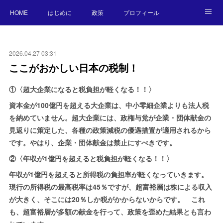
HOME
はじめに
政策
プロフィール
NEWS
BLOG
お願い／連絡先
2026.04.27 03:31
ここがおかしい日本の税制！
①〈超大企業になると税負担が軽くなる！！〉
資本金が100億円を超える大企業は、中小零細企業よりも法人税
を納めていません。超大企業には、政権与党が企業・団体献金の
見返りに策定した、各種の政策減税の優遇措置が適用されるから
です。やはり、企業・団体献金は禁止にすべきです。
②〈年収が1億円を超えると税負担が軽くなる！！〉
年収が1億円を超えると所得税の負担率が軽くなっていきます。
現行の所得税の最高税率は45％ですが、超富裕層は株による収入
が大きく、そこには20％しか税がかからないからです。 これ
も、超富裕層が多額の献金を行って、政策を歪めた結果とも言わ