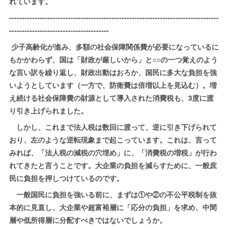
れています。
----------------------------------------------------------------------------------
---------------------------------------
少子高齢化が進み、多額の社会保障関係費が必要になっているに
もかかわらず、国は「財政が厳しいから」と○○の一つ覚えのよう
な言い訳を繰り返し、財政出動はおろか、国民に多大な負担を強
いようとしています（一方で、防衛費は倍増以上を見込む）。増
え続ける社会保障費の財源として導入された消費税も、3度に渡
り引き上げられました。
しかし、これまで法人税は数回に渡って、逆に引き下げられて
おり、左のような逆転現象まで起こっています。これは、言って
みれば、「法人税の減税の穴埋め」に、「消費税の増税」が行わ
れてきたと言うことです。大企業の負担を減らすために、一般庶
民に負担を押しつけているのです。
一般国民に負担を強いる前に、まずは①や②の不公平税制を抜
本的に見直し、大企業や超富裕層に「応分の負担」を求め、中間
層や低所得層に分配すべきではないでしょうか。